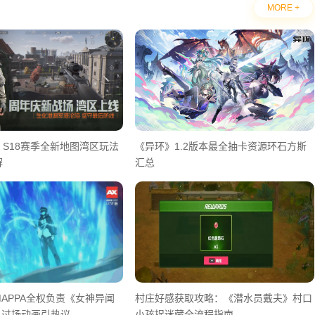
MORE +
S18赛季全新地图湾区玩法
《异环》1.2版本最全抽卡资源环石方斯
解
汇总
APPA全权负责《女神异闻
村庄好感获取攻略：《潜水员戴夫》村口
》过场动画引热议
小孩捉迷藏全流程指南