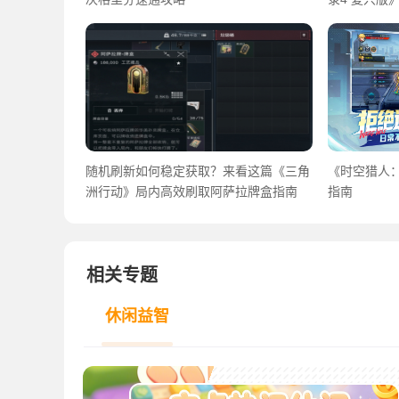
随机刷新如何稳定获取？来看这篇《三角
《时空猎人
洲行动》局内高效刷取阿萨拉牌盒指南
指南
相关专题
休闲益智