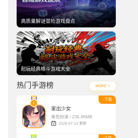
高质量解谜冒险游戏盘点
耐玩经典格斗游戏大全
热门手游榜
MORE +
↓下载
家出少女
角色扮演 / 235.88MB
2026-07-13 更新