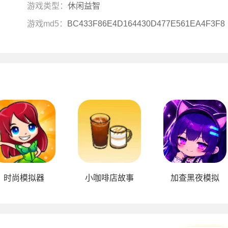
游戏类型：
休闲益智
游戏md5：
BC433F86E4D164430D477E561EA4F3F8
时尚模拟器
小咖啡店故事
加查黑夜模拟