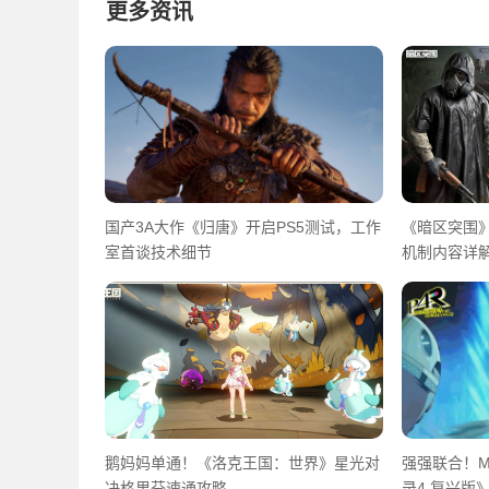
更多资讯
国产3A大作《归唐》开启PS5测试，工作
《暗区突围》
室首谈技术细节
机制内容详
鹅妈妈单通！《洛克王国：世界》星光对
强强联合！M
决格里芬速通攻略
录4 复兴版