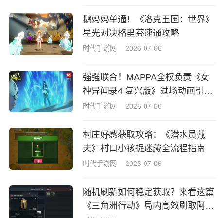
鹅妈妈单通！《洛克王国：世界》
星光对决格里芬速通攻略
时代手游网
2026-07-06
强强联合！MAPPA全权负责《女
神异闻录4 复兴版》过场动画引热
议
时代手游网
2026-07-06
村庄好感获取攻略：《潜水员戴
夫》村口小孩捉迷藏全流程指南
时代手游网
2026-07-06
随机刷新如何稳定获取？来看这篇
《三角洲行动》局内高效刷取阿萨