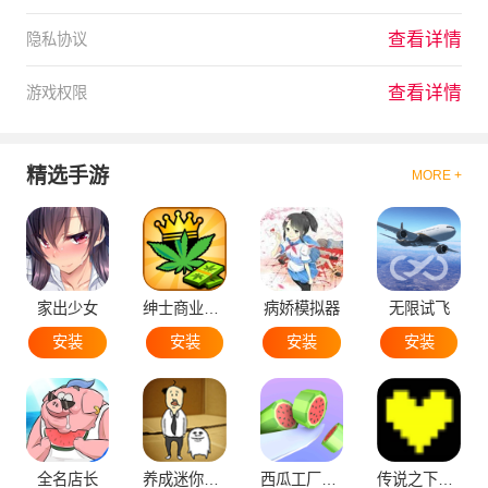
查看详情
隐私协议
查看详情
游戏权限
精选手游
MORE +
家出少女
绅士商业策略
病娇模拟器
无限试飞
安装
安装
安装
安装
全名店长
养成迷你大叔
西瓜工厂大亨
传说之下黄魂