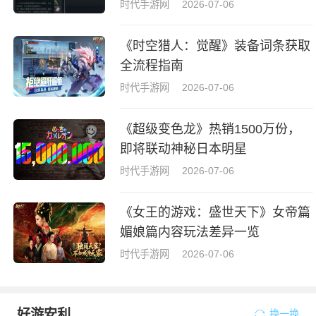
拉牌盒指南
时代手游网
2026-07-06
《时空猎人：觉醒》装备词条获取
全流程指南
时代手游网
2026-07-06
《超级变色龙》热销1500万份，
即将联动神秘日本明星
时代手游网
2026-07-06
《女王的游戏：盛世天下》女帝篇
媚娘篇内容玩法差异一览
时代手游网
2026-07-06
好游安利
换一换