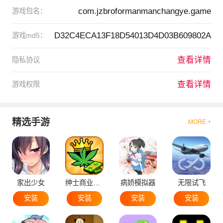
com.jzbroformanmanchangye.game
游戏包名：
D32C4ECA13F18D54013D4D03B609802A
游戏md5：
查看详情
隐私协议
查看详情
游戏权限
精选手游
MORE +
家出少女
绅士商业策略
病娇模拟器
无限试飞
安装
安装
安装
安装