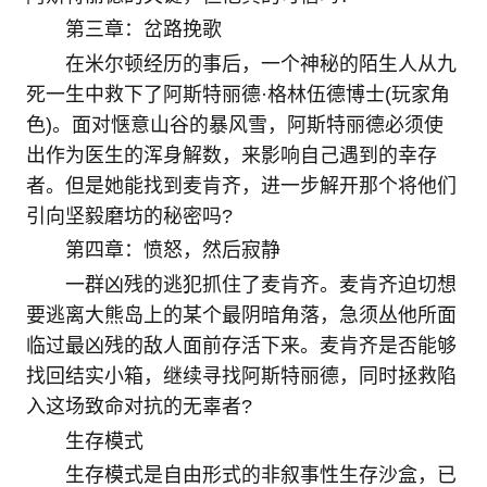
第三章：岔路挽歌
在米尔顿经历的事后，一个神秘的陌生人从九
死一生中救下了阿斯特丽德·格林伍德博士(玩家角
色)。面对惬意山谷的暴风雪，阿斯特丽德必须使
出作为医生的浑身解数，来影响自己遇到的幸存
者。但是她能找到麦肯齐，进一步解开那个将他们
引向坚毅磨坊的秘密吗?
第四章：愤怒，然后寂静
一群凶残的逃犯抓住了麦肯齐。麦肯齐迫切想
要逃离大熊岛上的某个最阴暗角落，急须丛他所面
临过最凶残的敌人面前存活下来。麦肯齐是否能够
找回结实小箱，继续寻找阿斯特丽德，同时拯救陷
入这场致命对抗的无辜者?
生存模式
生存模式是自由形式的非叙事性生存沙盒，已