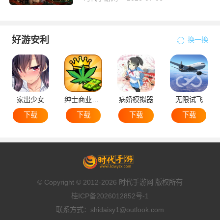
好游安利
换一换
家出少女
绅士商业策略
病娇模拟器
无限试飞
下载
下载
下载
下载
© Copyright © 2012-2026 时代手游网 版权所有
桂ICP备2026012852号-1
联系方式：shidaisy1@outlook.com