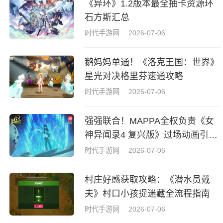
《异环》1.2版本最全抽卡资源环
石方斯汇总
时代手游网
2026-07-06
鹅妈妈单通！《洛克王国：世界》
星光对决格里芬速通攻略
时代手游网
2026-07-06
强强联合！MAPPA全权负责《女
神异闻录4 复兴版》过场动画引热
议
时代手游网
2026-07-06
村庄好感获取攻略：《潜水员戴
夫》村口小孩捉迷藏全流程指南
时代手游网
2026-07-06