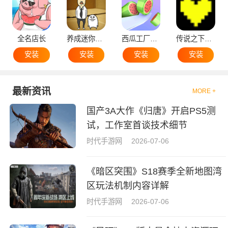
全名店长
养成迷你大叔
西瓜工厂大亨
传说之下黄魂
安装
安装
安装
安装
最新资讯
MORE +
国产3A大作《归唐》开启PS5测
试，工作室首谈技术细节
时代手游网
2026-07-06
《暗区突围》S18赛季全新地图湾
区玩法机制内容详解
时代手游网
2026-07-06