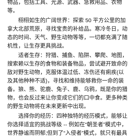
物品，包括工具、光源、武器、急救用品、衣物
等。
栩栩如生的广阔世界：探索 50 平方公里的加
拿大北部荒原，寻找宝贵的补给品。寒冷冬日，动
态的时间、天气、野生动物等等，一切都充满了随
机性，让生存更具挑战。
适者生存：狩猎、捕鱼、陷阱、攀爬、地图，
搜索赖以生存的食物和装备物品，尝试避开致命的
敌对野生动物，克服体温过低、冻伤还有痢疾(以
及其他种种不适)，寻找和维持能够救你一命的装
备。狼、熊、驼鹿、兔子、鹿、乌鸦，既是你的猎
物，也会反过来让你变成它们的口中食。更多种类
的野生动物将在未来更新中出现。
选择你的经历：四种独特的经历模式，能够让
你选择适宜的挑战等级 -- 例如在“朝圣者”模式中，
世界静谧而阴郁;但到了“入侵者”模式，就只有最具