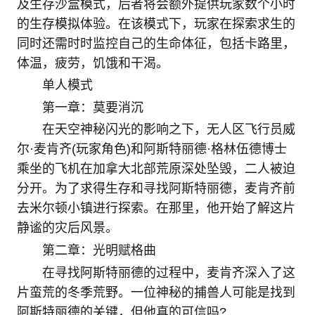
及生存沙盒模式，后者将会额外提供玩家数个小时
的生存模拟体验。在该模式下，玩家在探索求生的
同时还需时时监控自己的生命体征，包括卡路里，
体温，疲劳，饥饿和干渴。
单人模式
第一章：莫要消沉
在天空神秘闪光的影响之下，无人区飞行员威
尔·麦肯齐(玩家角色)和阿斯特丽德·格林伍德博士
乘坐的飞机在加拿大北部荒原深处坠毁，二人被迫
分开。为了求得生存和寻找阿斯特丽德，麦肯齐前
去米尔顿小镇进行探索。在那里，他开始了解这片
静谧的灾后风景。
第二章：光明赋格曲
在寻找阿斯特丽德的过程中，麦肯齐深入了这
片蛮荒的冬季荒野。一位神秘的捕兽人可能是找到
阿斯特丽德的关键，但他真的可信吗?