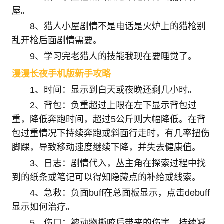
屋。
8、猎人小屋剧情不是电话是火炉上的猎枪别
乱开枪后面剧情需要。
9、学习完老猎人的技能我现在要睡觉了。
漫漫长夜手机版新手攻略
1、时间：显示到白天或夜晚还剩几小时。
2、背包：负重超过上限在左下显示背包过
重，降低奔跑时间，超过5公斤则大幅降低。在背
包过重情况下持续奔跑或斜面行走时，有几率扭伤
脚踝，导致移动速度继续下降，并失去健康值。
3、日志：剧情代入，丛主角在探索过程中找
到的纸条或笔记可以得知隐藏点的补给或线索。
4、急救：负面buff在总面板显示，点击debuff
显示如何治疗。
5、伤口：被动物撕咬后带来的伤害，持续减