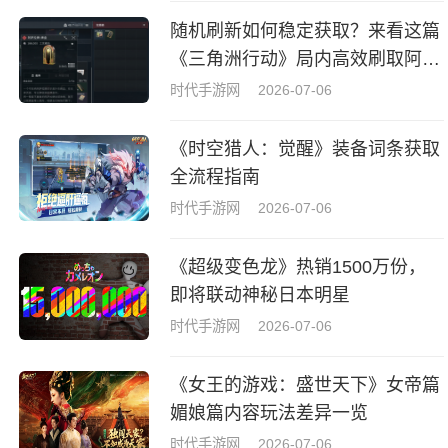
随机刷新如何稳定获取？来看这篇
《三角洲行动》局内高效刷取阿萨
拉牌盒指南
时代手游网
2026-07-06
《时空猎人：觉醒》装备词条获取
全流程指南
时代手游网
2026-07-06
《超级变色龙》热销1500万份，
即将联动神秘日本明星
时代手游网
2026-07-06
《女王的游戏：盛世天下》女帝篇
媚娘篇内容玩法差异一览
时代手游网
2026-07-06