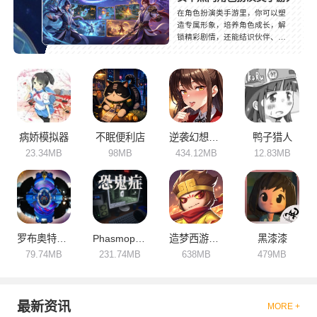
在角色扮演类手游里，你可以塑
造专属形象，培养角色成长，解
锁精彩剧情，还能结识伙伴、并
肩作战，体验不一样的人生。这
类手游玩法丰富，剧情沉浸感拉
满，深受玩家青睐，小编为大家
整理了海量角色扮演手游，涵盖
仙侠、魔幻、古风、现代等多种
题材，总有一款能让你沉浸其
中！
病娇模拟器
不眠便利店
逆袭幻想传4
鸭子猎人
23.34MB
98MB
434.12MB
12.83MB
罗布奥特曼变身模拟器
Phasmophobia
造梦西游之黎尤浩劫篇
黑漆漆
79.74MB
231.74MB
638MB
479MB
最新资讯
MORE +