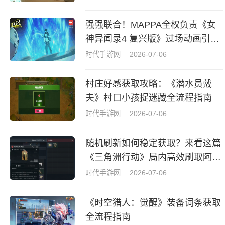
强强联合！MAPPA全权负责《女
神异闻录4 复兴版》过场动画引热
议
时代手游网
2026-07-06
村庄好感获取攻略：《潜水员戴
夫》村口小孩捉迷藏全流程指南
时代手游网
2026-07-06
随机刷新如何稳定获取？来看这篇
《三角洲行动》局内高效刷取阿萨
拉牌盒指南
时代手游网
2026-07-06
《时空猎人：觉醒》装备词条获取
全流程指南