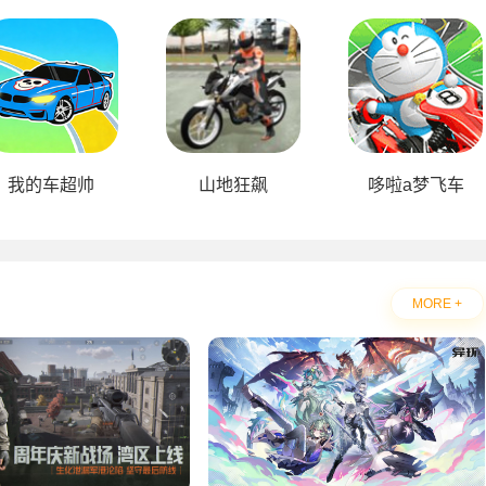
我的车超帅
山地狂飙
哆啦a梦飞车
MORE +