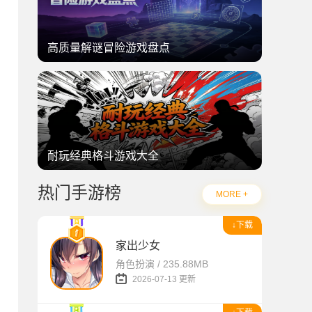
高质量解谜冒险游戏盘点
耐玩经典格斗游戏大全
热门手游榜
MORE +
↓下载
家出少女
角色扮演 / 235.88MB
2026-07-13 更新