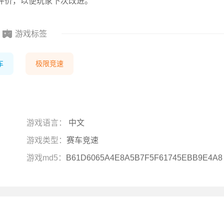
评价，以便玩家下次改进。
游戏标签
车
极限竞速
游戏语言：
中文
游戏类型：
赛车竞速
游戏md5：
B61D6065A4E8A5B7F5F61745EBB9E4A8