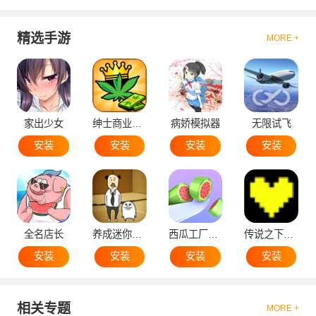
精选手游
MORE +
家出少女
绅士商业策略
病娇模拟器
无限试飞
安装
安装
安装
安装
全名店长
养成迷你大叔
西瓜工厂大亨
传说之下黄魂
安装
安装
安装
安装
相关专题
MORE +