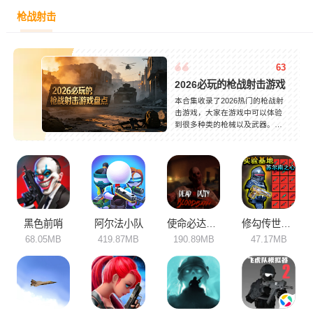
枪战射击
63
2026必玩的枪战射击游戏盘点
本合集收录了2026热门的枪战射
击游戏，大家在游戏中可以体验
到很多种类的枪械以及武器。这
些武器可以改造配置，枪械改装
自由度极高，战场拟真度出色。
玩家在碎片时间玩也毫无压力，
不用联机也能获得极致游戏的体
验，每一场战斗都充满了热血，
激情，能够治愈身心的疲惫。去
享受按下扣板那一刻，随心所欲
的自由击杀，快乐拉满，主打一
黑色前哨
阿尔法小队
使命必达血洗
修勾传世武器
个放松！
68.05MB
419.87MB
190.89MB
47.17MB