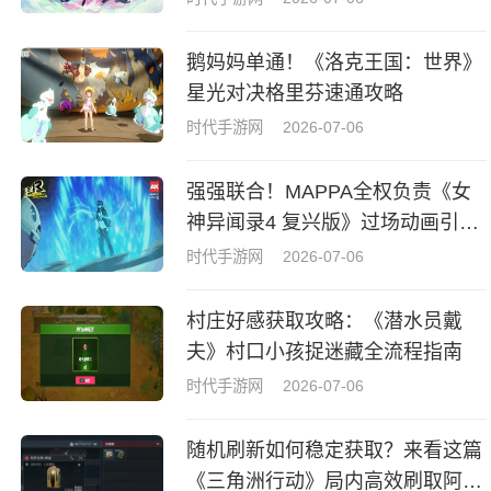
鹅妈妈单通！《洛克王国：世界》
星光对决格里芬速通攻略
时代手游网
2026-07-06
强强联合！MAPPA全权负责《女
神异闻录4 复兴版》过场动画引热
议
时代手游网
2026-07-06
村庄好感获取攻略：《潜水员戴
夫》村口小孩捉迷藏全流程指南
时代手游网
2026-07-06
随机刷新如何稳定获取？来看这篇
《三角洲行动》局内高效刷取阿萨