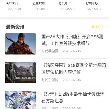
天空战士空战中文版
金属的翅膀精英部队
最后射手死亡僵尸3D
飞虎队模拟器2
220.76MB
74.90MB
270.45MB
242.05MB
最新资讯
MORE +
国产3A大作《归唐》开启PS5测
试，工作室首谈技术细节
时代手游网
2026-07-06
《暗区突围》S18赛季全新地图湾
区玩法机制内容详解
时代手游网
2026-07-06
《异环》1.2版本最全抽卡资源环
石方斯汇总
时代手游网
2026-07-06