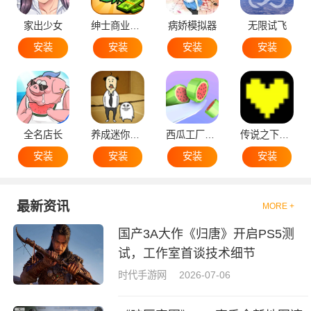
家出少女
绅士商业策略
病娇模拟器
无限试飞
安装
安装
安装
安装
全名店长
养成迷你大叔
西瓜工厂大亨
传说之下黄魂
安装
安装
安装
安装
最新资讯
MORE +
国产3A大作《归唐》开启PS5测
试，工作室首谈技术细节
时代手游网
2026-07-06