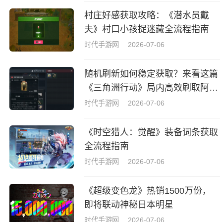
村庄好感获取攻略：《潜水员戴
夫》村口小孩捉迷藏全流程指南
时代手游网
2026-07-06
随机刷新如何稳定获取？来看这篇
《三角洲行动》局内高效刷取阿萨
拉牌盒指南
时代手游网
2026-07-06
《时空猎人：觉醒》装备词条获取
全流程指南
时代手游网
2026-07-06
《超级变色龙》热销1500万份，
即将联动神秘日本明星
时代手游网
2026-07-06