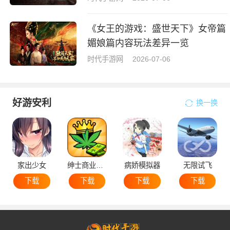
《女王的游戏：盛世天下》女帝篇
媚娘篇内容玩法差异一览
时代手游网
2026-07-06
好游安利
换一换
家出少女
绅士商业策略
病娇模拟器
无限试飞
下载
下载
下载
下载