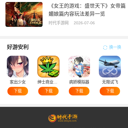
《女王的游戏：盛世天下》女帝篇
媚娘篇内容玩法差异一览
时代手游网
2026-07-06
好游安利
换一换
家出少女
绅士商业策略
病娇模拟器
无限试飞
下载
下载
下载
下载