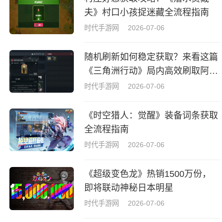
夫》村口小孩捉迷藏全流程指南
时代手游网
2026-07-06
随机刷新如何稳定获取？来看这篇
《三角洲行动》局内高效刷取阿萨
拉牌盒指南
时代手游网
2026-07-06
《时空猎人：觉醒》装备词条获取
全流程指南
时代手游网
2026-07-06
《超级变色龙》热销1500万份，
即将联动神秘日本明星
时代手游网
2026-07-06