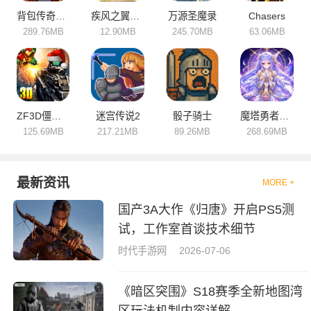
要错过了，快来下载体验吧！
背包传奇冒险
疾风之翼传奇
万源圣魔录
Chasers
289.76MB
12.90MB
245.70MB
63.06MB
ZF3D僵尸前线3
迷宫传说2
骰子骑士
魔塔勇者圣女篇
125.69MB
217.21MB
89.26MB
268.69MB
最新资讯
MORE +
国产3A大作《归唐》开启PS5测
试，工作室首谈技术细节
时代手游网
2026-07-06
《暗区突围》S18赛季全新地图湾