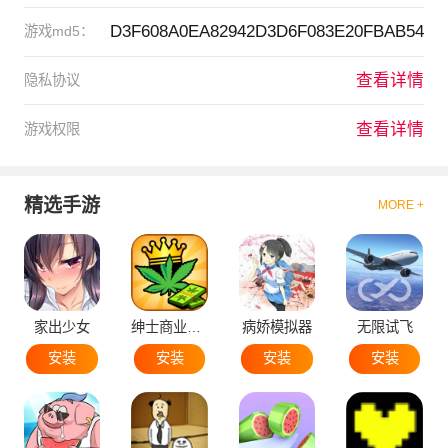
D3F608A0EA82942D3D6F083E20FBAB54
游戏md5：
查看详情
隐私协议
查看详情
游戏权限
精选手游
MORE +
家出少女
绅士商业策略
病娇模拟器
无限试飞
安装
安装
安装
安装