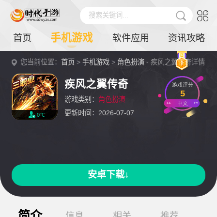
搜索关键词...
手机游戏
首页
软件应用
资讯攻略
您当前位置：
首页
>
手机游戏
>
角色扮演
- 疾风之翼传奇详情
疾风之翼传奇
游戏评分
5
游戏类别：
角色扮演
中文
更新时间：2026-07-07
0℃
安卓下载↓
简介
信息
相关
推荐