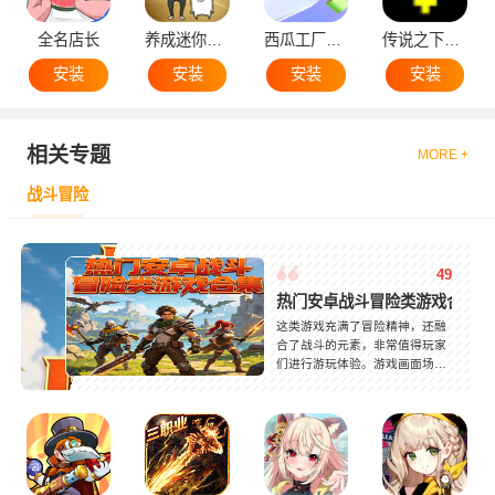
全名店长
养成迷你大叔
西瓜工厂大亨
传说之下黄魂
安装
安装
安装
安装
相关专题
MORE +
战斗冒险
49
热门安卓战斗冒险类游戏合集
这类游戏充满了冒险精神，还融
合了战斗的元素，非常值得玩家
们进行游玩体验。游戏画面场景
都是充满恐怖的氛围，具有挑战
性。游戏需要玩家参与战斗，升
级各种武器，与敌人开展一场斗
争，闯关成功后还可以得到相对
应的奖励，非常好玩，对这类冒
险战斗感兴趣的小伙伴们千万不