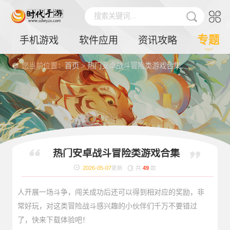
搜索关键词...
专题
手机游戏
软件应用
资讯攻略
您当前位置：
首页
>
热门安卓战斗冒险类游戏合集
这类游戏充满了冒险精神，还融合了战斗的元素，非常值得
热门安卓战斗冒险类游戏合集
玩家们进行游玩体验。游戏画面场景都是充满恐怖的氛围，
2026-05-07
更新
共
49
款
具有挑战性。游戏需要玩家参与战斗，升级各种武器，与敌
人开展一场斗争，闯关成功后还可以得到相对应的奖励，非
常好玩，对这类冒险战斗感兴趣的小伙伴们千万不要错过
了，快来下载体验吧！