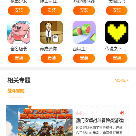
家出少女
绅士商业策略
病娇模拟器
无限试飞
安装
安装
安装
安装
全名店长
养成迷你大叔
西瓜工厂大亨
传说之下黄魂
安装
安装
安装
安装
相关专题
MORE +
战斗冒险
49
热门安卓战斗冒险类游戏合集
这类游戏充满了冒险精神，还融
合了战斗的元素，非常值得玩家