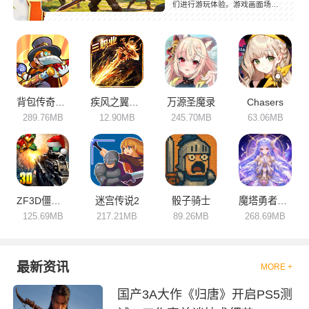
们进行游玩体验。游戏画面场景
都是充满恐怖的氛围，具有挑战
性。游戏需要玩家参与战斗，升
级各种武器，与敌人开展一场斗
争，闯关成功后还可以得到相对
应的奖励，非常好玩，对这类冒
险战斗感兴趣的小伙伴们千万不
要错过了，快来下载体验吧！
背包传奇冒险
疾风之翼传奇
万源圣魔录
Chasers
289.76MB
12.90MB
245.70MB
63.06MB
ZF3D僵尸前线3
迷宫传说2
骰子骑士
魔塔勇者圣女篇
125.69MB
217.21MB
89.26MB
268.69MB
最新资讯
MORE +
国产3A大作《归唐》开启PS5测