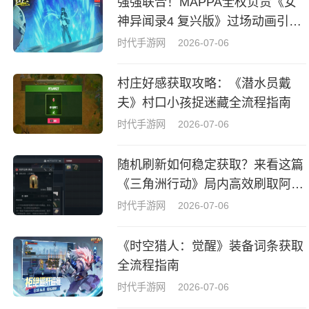
强强联合！MAPPA全权负责《女
神异闻录4 复兴版》过场动画引热
议
时代手游网
2026-07-06
村庄好感获取攻略：《潜水员戴
夫》村口小孩捉迷藏全流程指南
时代手游网
2026-07-06
随机刷新如何稳定获取？来看这篇
《三角洲行动》局内高效刷取阿萨
拉牌盒指南
时代手游网
2026-07-06
《时空猎人：觉醒》装备词条获取
全流程指南
时代手游网
2026-07-06