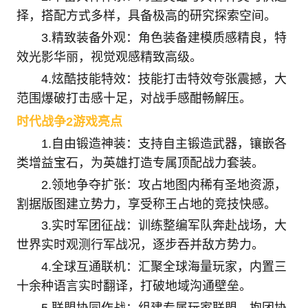
择，搭配方式多样，具备极高的研究探索空间。
3.精致装备外观：角色装备建模质感精良，特
效光影华丽，视觉观感精致高级。
4.炫酷技能特效：技能打击特效夸张震撼，大
范围爆破打击感十足，对战手感酣畅解压。
时代战争2游戏亮点
1.自由锻造神装：支持自主锻造武器，镶嵌各
类增益宝石，为英雄打造专属顶配战力套装。
2.领地争夺扩张：攻占地图内稀有圣地资源，
割据版图建立势力，享受称王占地的竞技快感。
3.实时军团征战：训练整编军队奔赴战场，大
世界实时观测行军战况，逐步吞并敌方势力。
4.全球互通联机：汇聚全球海量玩家，内置三
十余种语言实时翻译，打破地域沟通壁垒。
5.联盟协同作战：组建专属玩家联盟，抱团协