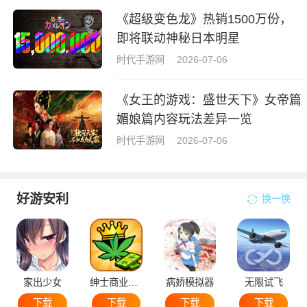
《超级变色龙》热销1500万份，
即将联动神秘日本明星
时代手游网
2026-07-06
《女王的游戏：盛世天下》女帝篇
媚娘篇内容玩法差异一览
时代手游网
2026-07-06
好游安利
换一换
家出少女
绅士商业策略
病娇模拟器
无限试飞
下载
下载
下载
下载