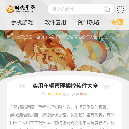
搜索关键词...
专题
手机游戏
软件应用
资讯攻略
您当前位置：
首页
>
实用车辆管理操控软件大全
车队管控、爱车监测不用再繁琐记账，本合集整合多款优质
实用车辆管理操控软件大全
车辆管理操控软件。软件囊括车辆定位追踪、油耗统计、维
2026-06-03
更新
共
30
款
保提醒、违章查询、里程记录等功能，私家车主、中小企业
车队都能适配。远程车况实时查看，车辆异常及时预警，一
键规划维保周期，避免漏保抛锚。多款软件各有优势，有的
侧重个人用车车况管理，有的偏向规模化车队调度管控。线